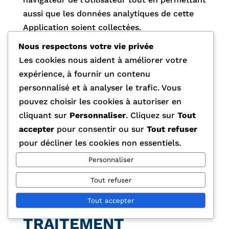
aussi que les données analytiques de cette
Application soient collectées.
Nous respectons votre vie privée
Données personnelles traitées : Traqueurs.
Les cookies nous aident à améliorer votre
Lieu de traitement : États-Unis –
Politique de
expérience, à fournir un contenu
confidentialité
.
personnalisé et à analyser le trafic. Vous
pouvez choisir les cookies à autoriser en
cliquant sur
Personnaliser
. Cliquez sur
Tout
INFORMATIONS
accepter
pour consentir ou sur
Tout refuser
pour décliner les cookies non essentiels.
COMPLÉMENTAIRE
Personnaliser
S POUR LES
UTILISATEURS
Tout refuser
Tout accepter
BASE JURIDIQUE DU
TRAITEMENT